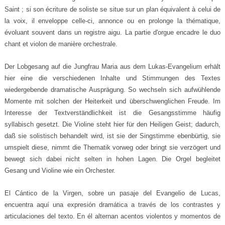
Saint ; si son écriture de soliste se situe sur un plan équivalent à celui de
la voix, il enveloppe celle-ci, annonce ou en prolonge la thématique,
évoluant souvent dans un registre aigu. La partie d'orgue encadre le duo
chant et violon de manière orchestrale.
Der Lobgesang auf die Jungfrau Maria aus dem Lukas-Evangelium erhält
hier eine die verschiedenen Inhalte und Stimmungen des Textes
wiedergebende dramatische Ausprägung. So wechseln sich aufwühlende
Momente mit solchen der Heiterkeit und überschwenglichen Freude. Im
Interesse der Textverständlichkeit ist die Gesangsstimme häufig
syllabisch gesetzt. Die Violine steht hier für den Heiligen Geist; dadurch,
daß sie solistisch behandelt wird, ist sie der Singstimme ebenbürtig, sie
umspielt diese, nimmt die Thematik vorweg oder bringt sie verzögert und
bewegt sich dabei nicht selten in hohen Lagen. Die Orgel begleitet
Gesang und Violine wie ein Orchester.
El Cántico de la Virgen, sobre un pasaje del Evangelio de Lucas,
encuentra aquí una expresión dramática a través de los contrastes y
articulaciones del texto. En él alternan acentos violentos y momentos de