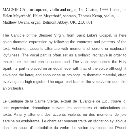
MAGNIFICAT for soprano, violin and organ, 13', Chatou, 1999, Leduc, to
Helen Meyerhoff, Helen Meyerhoff, soprano, Thomas Kemp, violin,
Matthew Owens, organ, Belmont Abbey, UK, 21.07.01
The Canticle of the Blessed Virgin, from Saint Luke's Gospel, is here
given dramatic expression by following the contrasts and patterns of the
text. Vehement accents alternate with moments of serene or exuberant
joyfulness. The vocal part is often set as a syllabic recitative in order to
make sure the text can be understood. The violin symbolises the Holy
Spirit; its part is placed on an equal level with that of the voice although it
envelops the latter, and announces or prolongs its thematic material, often
evolving in a high register. The organ part frames the voice/violin duet like
an orchestra.
Le Cantique de la Sainte Vierge, extrait de l'Évangile de Luc, trouve ici
une expression dramatique suivant les contrastes et articulations du
texte. Ainsi y alternent des accents violents ou des moments de joie
sereine ou exubérante. Le chant est souvent traité en récitation syllabique
dans un souci d'intelligibilité du verbe. Le violon symbolise ici l'Esprit