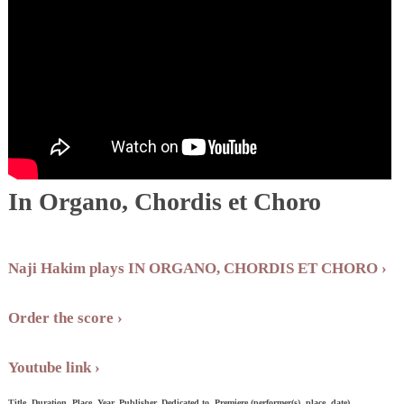
In Organo, Chordis et Choro
Naji Hakim plays IN ORGANO, CHORDIS ET CHORO
Order the score
Youtube link
Title, Duration, Place, Year, Publisher, Dedicated to, Premiere (performer(s), place, date)