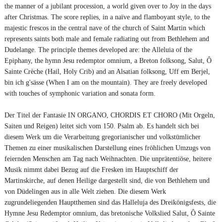
the manner of a jubilant procession, a world given over to Joy in the days
after Christmas. The score replies, in a naïve and flamboyant style, to the
majestic frescos in the central nave of the church of Saint Martin which
represents saints both male and female radiating out from Bethlehem and
Dudelange. The principle themes developed are: the Alleluia of the
Epiphany, the hymn Jesu redemptor omnium, a Breton folksong, Salut, Ô
Sainte Crèche (Hail, Holy Crib) and an Alsatian folksong, Uff em Berjel,
bin ich g'sässe (When I am on the mountain). They are freely developed
with touches of symphonic variation and sonata form.
Der Titel der Fantasie IN ORGANO, CHORDIS ET CHORO (Mit Orgeln,
Saiten und Reigen) leitet sich vom 150. Psalm ab. Es handelt sich bei
diesem Werk um die Verarbeitung gregorianischer und volkstümlicher
Themen zu einer musikalischen Darstellung eines fröhlichen Umzugs von
feiernden Menschen am Tag nach Weihnachten. Die unprätentiöse, heitere
Musik nimmt dabei Bezug auf die Fresken im Hauptschiff der
Martinskirche, auf denen Heilige dargestellt sind, die von Bethlehem und
von Düdelingen aus in alle Welt ziehen. Die diesem Werk
zugrundeliegenden Hauptthemen sind das Halleluja des Dreikönigsfests, die
Hymne Jesu Redemptor omnium, das bretonische Volkslied Salut, Ô Sainte