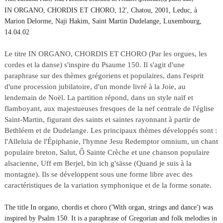
IN ORGANO, CHORDIS ET CHORO, 12', Chatou, 2001, Leduc, à
Marion Delorme, Naji Hakim, Saint Martin Dudelange, Luxembourg,
14.04.02
Le titre IN ORGANO, CHORDIS ET CHORO (Par les orgues, les
cordes et la danse) s'inspire du Psaume 150. Il s'agit d'une
paraphrase sur des thèmes grégoriens et populaires, dans l'esprit
d'une procession jubilatoire, d'un monde livré à la Joie, au
lendemain de Noël. La partition répond, dans un style naïf et
flamboyant, aux majestueuses fresques de la nef centrale de l'église
Saint-Martin, figurant des saints et saintes rayonnant à partir de
Bethléem et de Dudelange. Les principaux thèmes développés sont :
l'Alleluia de l'Épiphanie, l'hymne Jesu Redemptor omnium, un chant
populaire breton, Salut, Ô Sainte Crèche et une chanson populaire
alsacienne, Uff em Berjel, bin ich g'sässe (Quand je suis à la
montagne). Ils se développent sous une forme libre avec des
caractéristiques de la variation symphonique et de la forme sonate.
The title In organo, chordis et choro ('With organ, strings and dance') was
inspired by Psalm 150. It is a paraphrase of Gregorian and folk melodies in