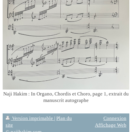
Naji Hakim : In Organo, Chordis et Choro, page 1, extrait du
manuscrit autographe
Version imprimable
|
Plan du
Connexion
site
Affichage Web
© najihakim.com