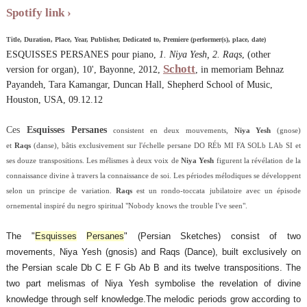
Spotify link
Title, Duration, Place, Year, Publisher, Dedicated to, Premiere (performer(s), place, date)
ESQUISSES PERSANES pour piano,
1. Niya Yesh, 2. Raqs
, (other
Schott
version for organ), 10', Bayonne, 2012,
, in memoriam Behnaz
Payandeh, Tara Kamangar, Duncan Hall, Shepherd School of Music,
Houston, USA, 09.12.12
Ces
Esquisses Persanes
consistent en deux mouvements,
Niya Yesh
(gnose)
et
Raqs
(danse), bâtis exclusivement sur l'échelle persane DO RÉb MI FA SOLb LAb SI et
ses douze transpositions. Les mélismes à deux voix de
Niya Yesh
figurent la révélation de la
connaissance divine à travers la connaissance de soi. Les périodes mélodiques se développent
selon un principe de variation.
Raqs
est un rondo-toccata jubilatoire avec un épisode
ornemental inspiré du negro spiritual "Nobody knows the trouble I've seen".
The "
Esquisses
Persanes
" (Persian Sketches) consist of two
movements, Niya Yesh (gnosis) and Raqs (Dance), built exclusively on
the Persian scale Db C E F Gb Ab B and its twelve transpositions. The
two part melismas of Niya Yesh symbolise the revelation of divine
knowledge through self knowledge.The melodic periods grow according to