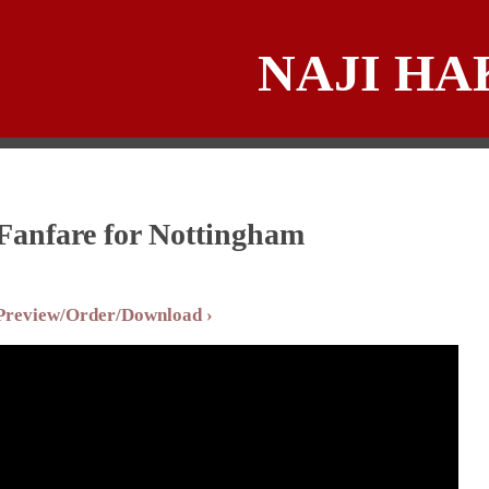
NAJI HA
Fanfare for Nottingham
Preview/Order/Download