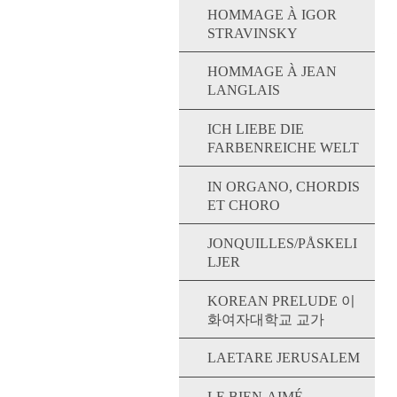
HOMMAGE À IGOR
STRAVINSKY
HOMMAGE À JEAN
LANGLAIS
ICH LIEBE DIE
FARBENREICHE WELT
IN ORGANO, CHORDIS
ET CHORO
JONQUILLES/PÅSKELI
LJER
KOREAN PRELUDE 이
화여자대학교 교가
LAETARE JERUSALEM
LE BIEN-AIMÉ