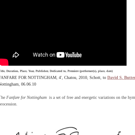
itle, Duration, Place, Year, Publisher, Dedicated to, Premiere (performer(s), place, date)
FANFARE FOR NOTTINGHAM, 4', Chatou, 2010, Schott, to
David S. Butte
Nottingham, 06.06.10
The
Fanfare for Nottingham
is a set of free and energetic variations on the hy
procession.