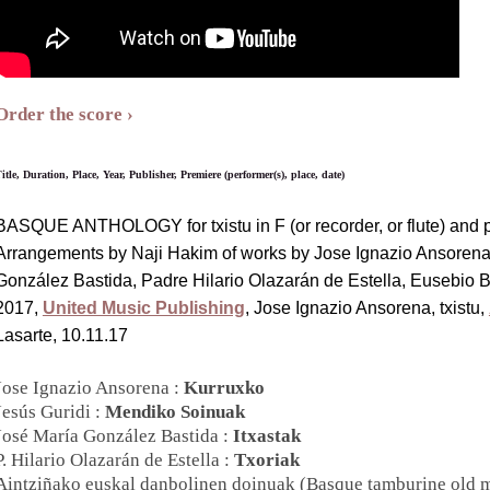
Order the score
itle, Duration, Place, Year, Publisher, Premiere (performer(s), place, date)
BASQUE ANTHOLOGY for txistu in F (or recorder, or flute) and pi
Arrangements by Naji Hakim of works by Jose Ignazio Ansorena,
González Bastida, Padre Hilario Olazarán de Estella, Eusebio B
2017,
United Music Publishing
, Jose Ignazio Ansorena, txistu,
Lasarte, 10.11.17
Jose Ignazio Ansorena :
Kurruxko
Jesús Guridi :
Mendiko Soinuak
José María González Bastida :
Itxastak
P. Hilario Olazarán de Estella :
Txoriak
Aintziñako euskal danbolinen doinuak (Basque tamburine old m