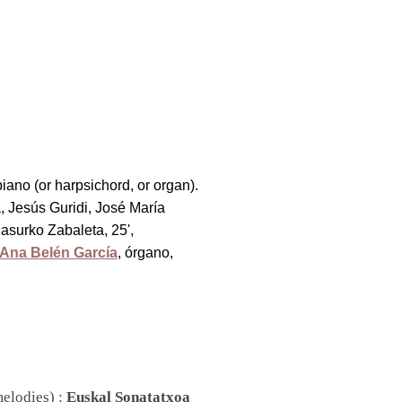
ano (or harpsichord, or organ).
 Jesús Guridi, José María
asurko Zabaleta, 25',
Ana Belén García
, órgano,
elodies) :
Euskal Sonatatxoa