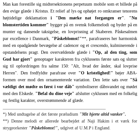
Man kan forestille sig midtersektionens perpetuum mobile som et billede på
den evige glæde i Kristus. Et relief af lys og ophøjet ro omkranser tenorens
højtidelige deklamation
i "Den mørke nat forgangen er"
.
"Nu
blomstertiden kommer"
bygger på en svensk folkemelodi og byder på en
munter og dansende taksigelse, en lovprisning af Skaberen. Påskesalmen
par excellence i Danmark,
"Påskeblomst!"
**, parafraseres her harmonisk
med en opadgående bevægelse af cadencer og et crescendo, kulminerende i
opstandelsens pragt. Den overvældende glæde i
"Op, al den ting, som
Gud har gjort"
genoptager karakteren fra cyklussens første sats og slutter
sig til opfordringen fra salme 150: "Alt, hvad der ånder, skal lovprise
Herren". Den fredfyldte parafrase over
"O kristelighed!"
bøjer ABA-
formen over mod den ornamenterede variation. Den lette sats over
"Så
vældigt det mødte os først i vor dåb"
symboliserer dåbsvandet og mødet
med den Elskede.
"Befal du dine veje"
afslutter cyklussen med en folkelig
og festlig karakter, overstrømmende af glæde.
_______________________________________________
*) Med undtagelse af det første præludium
"Mit hjerte altid vanker".
**) Denne melodi er allerede bearbejdet af Naji Hakim i et værk for
strygeorkester
"Påskeblomst!"
,
udgivet af U.M.P i England.