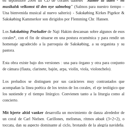
en septiembre 2004 un CD de corales daneses
"Salmer til tiden - en
musikalsk velkomst til den nye salmebog"
(Salmos para nuestro tiempo –
Una bienvenida musical al nuevo salterio) - Sakskøbing Kirkes Pigekor &
Sakskøbing Kammerkor son dirigidos por Flemming Chr. Hansen.
Los
Sakskøbing Præludier
de Naji Hakim descansan sobre algunos de esos
corales*, con el fin de situarse en una postura ecuménica y para rendir un
homenaje agradecido a la parroquia de Sakskøbing, a su organista y su
pastora.
Esta obra existe bajo dos versiones : una para órgano y otra para conjunto
de cámara (flauta, clarinete, bajón, arpa, violín, viola, violonchelo).
Los preludios se distinguen por sus carácteres muy contrastados que
acompañan la línea poética de los textos de los corales, el eje teológico que
los sustiende y el tiempo litúrgico. Convienen tanto a la liturgia como al
concierto.
Mit hjerte altid vanker
desarrolla un movimiento de danza alrededor de
un coral de Carl Nielsen. Carillones, melismas, ritmos
aksak
(3+2+2), o
toccata, dan su aspecto dominante al ciclo, brotando de la alegría navideña.