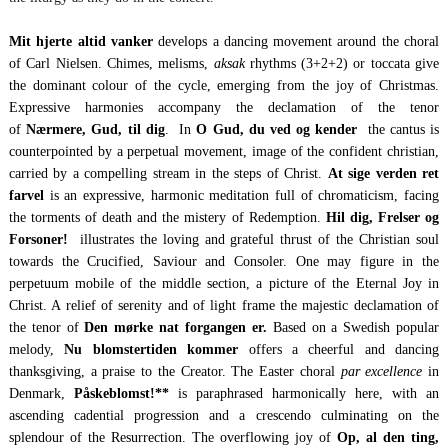
Mit hjerte altid vanker
develops a dancing movement around the choral
of Carl Nielsen. Chimes, melisms,
aksak
rhythms (3+2+2) or toccata give
the dominant colour of the cycle, emerging from the joy of Christmas.
Expressive harmonies accompany the declamation of the tenor
of
Nærmere, Gud, til dig
. In
O Gud, du ved og kender
the cantus is
counterpointed by a perpetual movement, image of the confident christian,
carried by a compelling stream in the steps of Christ.
At sige verden ret
farvel
is an expressive, harmonic meditation full of chromaticism, facing
the torments of death and the mistery of Redemption.
Hil dig, Frelser og
Forsoner!
illustrates the loving and grateful thrust of the Christian soul
towards the Crucified, Saviour and Consoler. One may figure in the
perpetuum mobile of the middle section, a picture of the Eternal Joy in
Christ. A relief of serenity and of light frame the majestic declamation of
the tenor of
Den mørke nat forgangen er.
Based on a Swedish popular
melody,
Nu blomstertiden kommer
offers a cheerful and dancing
thanksgiving, a praise to the Creator. The Easter choral
par excellence
in
Denmark,
Påskeblomst!**
is paraphrased harmonically here, with an
ascending cadential progression and a crescendo culminating on the
splendour of the Resurrection. The overflowing joy of
Op,
al den ting,