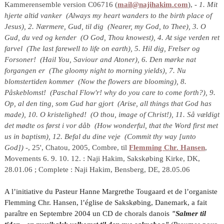
Kammerensemble version C06716 (
mail@najihakim.com
), -
1. Mit
hjerte altid vanker (Always my heart wanders to the birth place of
Jesus), 2. Nærmere, Gud, til dig (Nearer, my God, to Thee), 3. O
Gud, du ved og kender (O God, Thou knowest), 4. At sige verden ret
farvel (The last farewell to life on earth), 5. Hil dig, Frelser og
Forsoner! (Hail You, Saviour and Atoner), 6. Den mørke nat
forgangen er (The gloomy night to morning yields), 7. Nu
blomstertiden kommer (Now the flowers are blooming), 8.
Påskeblomst! (Paschal Flow'r! why do you care to come forth?), 9.
Op, al den ting, som Gud har gjort (Arise, all things that God has
made), 10. O kristelighed! (O thou, image of Christ!), 11. Så vældigt
det mødte os først i vor dåb (How wonderful, that the Word first met
us in baptism), 12. Befal du dine veje (Commit thy way [unto
God])
-, 25', Chatou, 2005, Combre, til
Flemming Chr. Hansen
,
Movements 6. 9. 10. 12. : Naji Hakim, Sakskøbing Kirke, DK,
28.01.06 ; Complete : Naji Hakim, Bensberg, DE, 28.05.06
A l’initiative du Pasteur Hanne Margrethe Tougaard et de l’organiste
Flemming Chr. Hansen, l’église de Sakskøbing, Danemark, a fait
paraître en Septembre 2004 un CD de chorals danois
"Salmer til