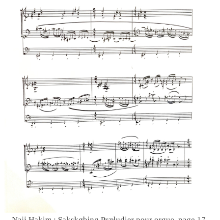
Naji Hakim : Sakskøbing Præludier pour orgue, page 17,