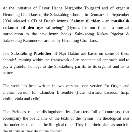
At the initiative of Pastor Hanne Margrethe Tougaard and of organist
Flemming Chr. Hansen, the Sakskøbing Church, in Denmark in September
2004 released a CD of Danish hymns "
Salmer til tiden - en musikalsk
velkomst til den nye salmebog
" (Hymns for our time - a musical
introduction to the new hymn book). Sakskøbing Kirkes Pigekor &
Sakskøbing Kammerkor are led by Flemming Chr. Hansen.
The
Sakskøbing Præludier
of Naji Hakim are based on some of these
chorals*, coming within the framework of an oecumenical approach and to
pay a grateful homage to the Sakskøbing parish, to its organist and to its
pastor.
The work has been written in two versions: one version for Organ and
another version for Chamber Ensemble (flute, clarinet, bassoon, harp,
violin, viola and cello).
The Preludes can be distinguished by characters full of contrasts, that
accompany the poetic line of the texts of the hymns, the theological axis
that underlies them and the liturgical time. They find their place as much in
the liturgy as they do in the concert.