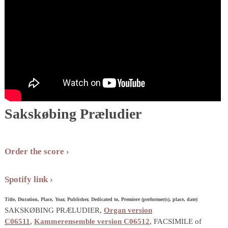
Sakskøbing Præludier
Order the score
Spotify link
Title, Duration, Place, Year, Publisher, Dedicated to, Premiere (performer(s), place, date)
SAKSKØBING PRÆLUDIER,
Organ version
C06511
,
Kammerensemble version C06512
, FACSIMILE of