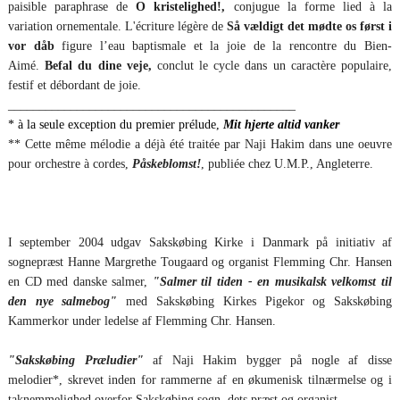
paisible paraphrase de
O kristelighed!,
conjugue la forme lied à la
variation ornementale. L'écriture légère de
Så vældigt det mødte os først i
vor dåb
figure l’eau baptismale et la joie de la rencontre du Bien-
Aimé.
Befal du dine veje,
conclut le cycle dans un caractère populaire,
festif et débordant de joie.
______________________________________________
* à la seule exception du premier prélude,
Mit hjerte altid vanker
** Cette même mélodie a déjà été traitée par Naji Hakim dans une oeuvre
pour orchestre à cordes,
Påskeblomst!
, publiée chez U.M.P., Angleterre.
I september 2004 udgav Sakskøbing Kirke i Danmark på initiativ af
sognepræst Hanne Margrethe Tougaard og organist Flemming Chr. Hansen
en CD med danske salmer,
"Salmer til tiden - en musikalsk velkomst til
den nye salmebog"
med Sakskøbing Kirkes Pigekor og Sakskøbing
Kammerkor under ledelse af Flemming Chr. Hansen.
"Sakskøbing Præludier"
af Naji Hakim bygger på nogle af disse
melodier*, skrevet inden for rammerne af en økumenisk tilnærmelse og i
taknemmelighed overfor Sakskøbing sogn, dets præst og organist.