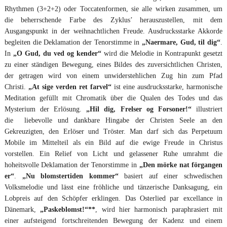
Rhythmen (3+2+2) oder Toccatenformen, sie alle wirken zusammen, um
die beherrschende Farbe des Zyklus’ herauszustellen, mit dem
Ausgangspunkt in der weihnachtlichen Freude. Ausdrucksstarke Akkorde
begleiten die Deklamation der Tenorstimme in
„Naermare, Gud, til dig“
.
In
„O Gud, du ved og kender“
wird die Melodie in Kontrapunkt gesetzt
zu einer ständigen Bewegung, eines Bildes des zuversichtlichen Christen,
der getragen wird von einem unwiderstehlichen Zug hin zum Pfad
Christi.
„At sige verden ret farvel“
ist eine ausdrucksstarke, harmonische
Meditation gefüllt mit Chromatik über die Qualen des Todes und das
Mysterium der Erlösung.
„Hil dig, Frelser og Forsoner!“
illustriert
die liebevolle und dankbare Hingabe der Christen Seele an den
Gekreuzigten, den Erlöser und Tröster. Man darf sich das Perpetuum
Mobile im Mittelteil als ein Bild auf die ewige Freude in Christus
vorstellen. Ein Relief von Licht und gelassener Ruhe umrahmt die
hoheitsvolle Deklamation der Tenorstimme in
„Den mörke nat förgangen
er“
.
„Nu blomstertiden kommer“
basiert auf einer schwedischen
Volksmelodie und lässt eine fröhliche und tänzerische Danksagung, ein
Lobpreis auf den Schöpfer erklingen. Das Osterlied par excellance in
Dänemark,
„Paskeblomst!“**
, wird hier harmonisch paraphrasiert mit
einer aufsteigend fortschreitenden Bewegung der Kadenz und einem