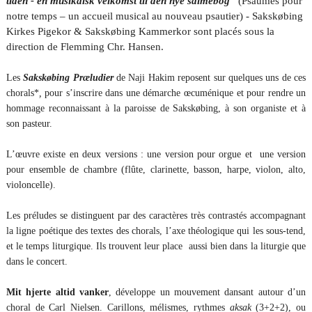
tiden - en musikalsk velkomst til den nye salmebog"
(Psaumes pour
notre temps – un accueil musical au nouveau psautier) - Sakskøbing
Kirkes Pigekor & Sakskøbing Kammerkor sont placés sous la
direction de Flemming Chr. Hansen.
Les
Sakskøbing Præludier
de Naji Hakim reposent sur quelques uns de ces
chorals*
,
pour s’inscrire dans une démarche œcuménique et pour rendre un
hommage reconnaissant à la paroisse de Sakskøbing, à son organiste et à
son pasteur.
L’œuvre existe en deux versions : une version pour orgue et une version
pour ensemble de chambre (flûte, clarinette, basson, harpe, violon, alto,
violoncelle).
Les préludes se distinguent par des caractères très contrastés accompagnant
la ligne poétique des textes des chorals, l’axe théologique qui les sous-tend,
et le temps liturgique. Ils trouvent leur place aussi bien dans la liturgie que
dans le concert.
Mit hjerte altid vanker
, développe un mouvement dansant autour d’un
choral de Carl Nielsen. Carillons, mélismes, rythmes
aksak
(3+2+2), ou