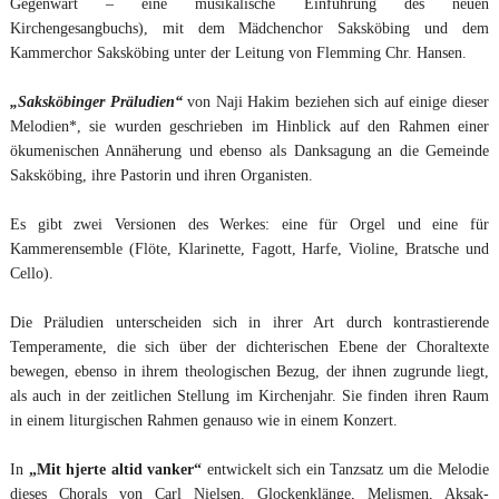
Gegenwart – eine musikalische Einführung des neuen
Kirchengesangbuchs), mit dem Mädchenchor Saksköbing und dem
Kammerchor Saksköbing unter der Leitung von Flemming Chr. Hansen.
„Saksköbinger Präludien“
von Naji Hakim beziehen sich auf einige dieser
Melodien*, sie wurden geschrieben im Hinblick auf den Rahmen einer
ökumenischen Annäherung und ebenso als Danksagung an die Gemeinde
Saksköbing, ihre Pastorin und ihren Organisten.
Es gibt zwei Versionen des Werkes: eine für Orgel und eine für
Kammerensemble (Flöte, Klarinette, Fagott, Harfe, Violine, Bratsche und
Cello).
Die Präludien unterscheiden sich in ihrer Art durch kontrastierende
Temperamente, die sich über der dichterischen Ebene der Choraltexte
bewegen, ebenso in ihrem theologischen Bezug, der ihnen zugrunde liegt,
als auch in der zeitlichen Stellung im Kirchenjahr. Sie finden ihren Raum
in einem liturgischen Rahmen genauso wie in einem Konzert.
In
„Mit hjerte altid vanker“
entwickelt sich ein Tanzsatz um die Melodie
dieses Chorals von Carl Nielsen. Glockenklänge, Melismen, Aksak-