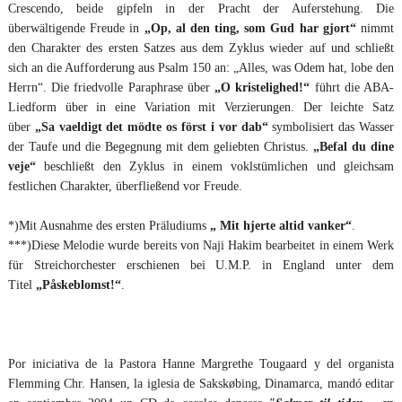
Crescendo, beide gipfeln in der Pracht der Auferstehung. Die
überwältigende Freude in
„Op, al den ting, som Gud har gjort“
nimmt
den Charakter des ersten Satzes aus dem Zyklus wieder auf und schließt
sich an die Aufforderung aus Psalm 150 an: „Alles, was Odem hat, lobe den
Herrn“. Die friedvolle Paraphrase über
„O kristelighed!“
führt die ABA-
Liedform über in eine Variation mit Verzierungen. Der leichte Satz
über
„Sa vaeldigt det mödte os först i vor dab“
symbolisiert das Wasser
der Taufe und die Begegnung mit dem geliebten Christus.
„Befal du dine
veje“
beschließt den Zyklus in einem voklstümlichen und gleichsam
festlichen Charakter, überfließend vor Freude.
*)Mit Ausnahme des ersten Präludiums
„ Mit hjerte altid vanker“
.
***)Diese Melodie wurde bereits von Naji Hakim bearbeitet in einem Werk
für Streichorchester erschienen bei U.M.P. in England unter dem
Titel
„Påskeblomst!“
.
Por iniciativa de la Pastora Hanne Margrethe Tougaard y del organista
Flemming Chr. Hansen, la iglesia de Sakskøbing, Dinamarca, mandó editar