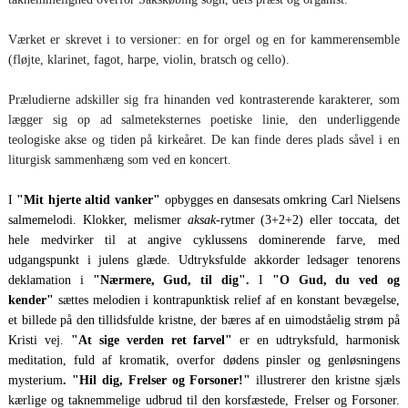
Værket er skrevet i to versioner: en for orgel og en for kammerensemble
(fløjte, klarinet, fagot, harpe, violin, bratsch og cello).
Præludierne adskiller sig fra hinanden ved kontrasterende karakterer, som
lægger sig op ad salmeteksternes poetiske linie, den underliggende
teologiske akse og tiden på kirkeåret. De kan finde deres plads såvel i en
liturgisk sammenhæng som ved en koncert.
I
"Mit hjerte altid vanker"
opbygges en dansesats omkring Carl Nielsens
salmemelodi. Klokker, melismer
aksak
-rytmer (3+2+2) eller toccata, det
hele medvirker til at angive cyklussens dominerende farve, med
udgangspunkt i julens glæde. Udtryksfulde akkorder ledsager tenorens
deklamation i
"Nærmere, Gud, til dig".
I
"O Gud, du ved og
kender"
sættes melodien i kontrapunktisk relief af en konstant bevægelse,
et billede på den tillidsfulde kristne, der bæres af en uimodståelig strøm på
Kristi vej.
"At sige verden ret farvel"
er en udtryksfuld, harmonisk
meditation, fuld af kromatik, overfor dødens pinsler og genløsningens
mysterium
. "Hil dig, Frelser og Forsoner!"
illustrerer den kristne sjæls
kærlige og taknemmelige udbrud til den korsfæstede, Frelser og Forsoner.