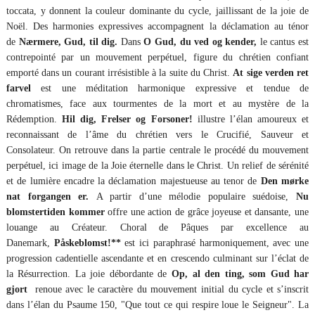
toccata, y donnent la couleur dominante du cycle, jaillissant de la joie de
Noël. Des harmonies expressives accompagnent la déclamation au ténor
de
Nærmere, Gud, til dig.
Dans
O Gud, du ved og kender,
le cantus est
contrepointé par un mouvement perpétuel, figure du chrétien confiant
emporté dans un courant irrésistible à la suite du Christ.
At sige verden ret
farvel
est une méditation harmonique expressive et tendue de
chromatismes, face aux tourmentes de la mort et au mystère de la
Rédemption.
Hil dig, Frelser og Forsoner!
illustre l’élan amoureux et
reconnaissant de l’âme du chrétien vers le Crucifié, Sauveur et
Consolateur. On retrouve dans la partie centrale le procédé du mouvement
perpétuel, ici image de la Joie éternelle dans le Christ. Un relief de sérénité
et de lumière encadre la déclamation majestueuse au tenor de
Den mørke
nat forgangen er.
A partir d’une mélodie populaire suédoise,
Nu
blomstertiden kommer
offre une action de grâce joyeuse et dansante, une
louange au Créateur. Choral de Pâques par excellence au
Danemark,
Påskeblomst!**
est ici paraphrasé harmoniquement, avec une
progression cadentielle ascendante et en crescendo culminant sur l’éclat de
la Résurrection. La joie débordante de
Op, al den ting, som Gud har
gjort
renoue avec le caractère du mouvement initial du cycle et s’inscrit
dans l’élan du Psaume 150, "Que tout ce qui respire loue le Seigneur". La