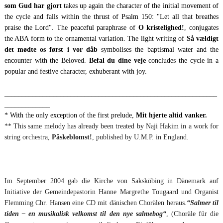
som Gud har gjort
takes up again the character of the initial movement of
the cycle and falls within the thrust of Psalm 150: "Let all that breathes
praise the Lord". The peaceful paraphrase of
O kristelighed!
, conjugates
the ABA form to the ornamental variation. The light writing of
Så vældigt
det mødte os først i vor dåb
symbolises the baptismal water and the
encounter with the Beloved.
Befal du dine veje
concludes the cycle in a
popular and festive character, exhuberant with joy.
_____________________________________________________________
_____________
* With the only exception of the first prelude,
Mit hjerte altid vanker.
** This same melody has already been treated by Naji Hakim in a work for
string orchestra,
Påskeblomst!
, published by U.M.P. in England.
Im September 2004 gab die Kirche von Saksköbing in Dänemark auf
Initiative der Gemeindepastorin Hanne Margrethe Tougaard und Organist
Flemming Chr. Hansen eine CD mit dänischen Chorälen heraus.
“Salmer til
tiden – en musikalisk velkomst til den nye salmebog“
, (Choräle für die