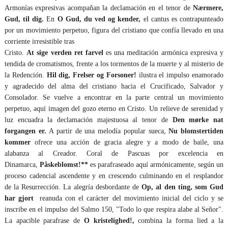
Armonías expresivas acompañan la declamación en el tenor de
Nærmere,
Gud, til dig.
En
O Gud, du ved og kender,
el cantus es contrapunteado
por un movimiento perpetuo, figura del cristiano que confía llevado en una
corriente irresistible tras
Cristo.
At sige verden ret farvel
es una meditación armónica expresiva y
tendida de cromatismos, frente a los tormentos de la muerte y al misterio de
la Redención.
Hil dig, Frelser og Forsoner!
ilustra el impulso enamorado
y agradecido del alma del cristiano hacia el Crucificado, Salvador y
Consolador. Se vuelve a encontrar en la parte central un movimiento
perpetuo, aquí imagen del gozo eterno en Cristo. Un relieve de serenidad y
luz encuadra la declamación majestuosa al tenor de
Den mørke nat
forgangen er.
A partir de una melodía popular sueca,
Nu blomstertiden
kommer
ofrece una acción de gracia alegre y a modo de baile, una
alabanza al Creador. Coral de Pascuas por excelencia en
Dinamarca,
Påskeblomst!**
es parafraseado aquí armónicamente, según un
proceso cadencial ascendente y en crescendo culminando en el resplandor
de la Resurrección. La alegría desbordante de
Op, al den ting, som Gud
har gjort
reanuda con el carácter del movimiento inicial del ciclo y se
inscribe en el impulso del Salmo 150, "Todo lo que respira alabe al Señor".
La apacible parafrase de
O kristelighed!,
combina la forma lied a la