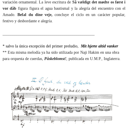
variación ornamental. La leve escritura de
Så vældigt det mødte os først i
vor dåb
figura figura el agua bautismal y la alegría del encuentro con el
Amado.
Befal du dine veje,
concluye el ciclo en un carácter popular,
festivo y desbordante e alegría.
______________________________________________
* salvo la única excepción del primer preludio,
Mit hjerte altid vanker
** Esta misma melodía ya ha sido utilizada por Naji Hakim en una obra
para orquesta de cuerdas,
Påskeblomst!
, publicada en U.M.P., Inglaterra.