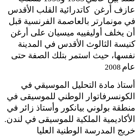
عازف أرغن كاتدرائية القلب الأقدس
في مونمارتر بالعاصمة الفرنسية قبل
أن يخلف أوليفييه ميسيان على أرغن
كنيسة الثالوث الأقدس في المدينة
نفسها، حيث استمر بتلك الصفة حتى
عام
2008
أستاذ مادة التحليل الموسيقي في
الكونسرفاتوار الوطني للموسيقى في
منطقة بولوني بيانكور وأستاذ زائر في
الأكاديمية الملكية للموسيقى في لندن.
خريج المدرسة الوطنية العليا