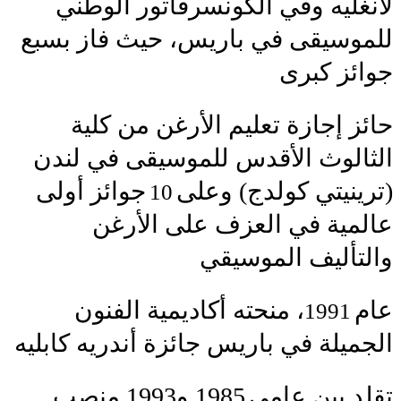
لانغليه وفي الكونسرفاتور الوطني
للموسيقى في باريس، حيث فاز بسبع
جوائز كبرى
حائز إجازة تعليم الأرغن من كلية
الثالوث الأقدس للموسيقى في لندن
(ترينيتي كولدج) وعلى
جوائز أولى
10
عالمية في العزف على الأرغن
والتأليف الموسيقي
عام
، منحته أكاديمية الفنون
1991
الجميلة في باريس جائزة أندريه كابليه
تقلد بين عامي
1985 و1993 منصب