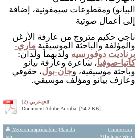
البيانو) ومقطوعات سيمفونية، إضافة
إلى أعمال صوتية
ناجي حكيم متزوج من عازفة الأرغن
والمؤلفة والباحثة الموسيقية
ماري-
برناديت دوفورسيه
ولديهما ولدان:
كاتيا-صوفيا
، شاعرة وعازفة بيانو
وباحثة موسيقية، و
جان-بول
، حقوقي
وعازف بيانو ومؤلف موسيقي.
عربي (2).pdf
Document Adobe Acrobat [54.2 KB]
Version imprimable
|
Plan du
Connexion
site
Affichage Web